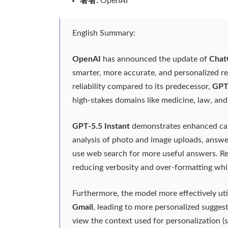
著者:
OpenAI
English Summary:
OpenAI
has announced the update of
Cha
smarter, more accurate, and personalized re
reliability compared to its predecessor,
GPT-
high-stakes domains like medicine, law, and
GPT-5.5 Instant
demonstrates enhanced capa
analysis of photo and image uploads, answ
use web search for more useful answers. R
reducing verbosity and over-formatting whi
Furthermore, the model more effectively uti
Gmail
, leading to more personalized sugges
view the context used for personalization (