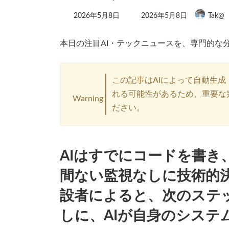
最
2026年5月8日
2026年5月8日
Tak@
終
更
新
本日の注目AI・テックニュースを、専門的な
日
時
:
この記事はAIによって自動生成
れる可能性があるため、重要な
Warning
ださい。
AIはすでにコードを書き
間ない監視なしに技術的決定
設者によると、次のステ
しに、AIが自身のシステ