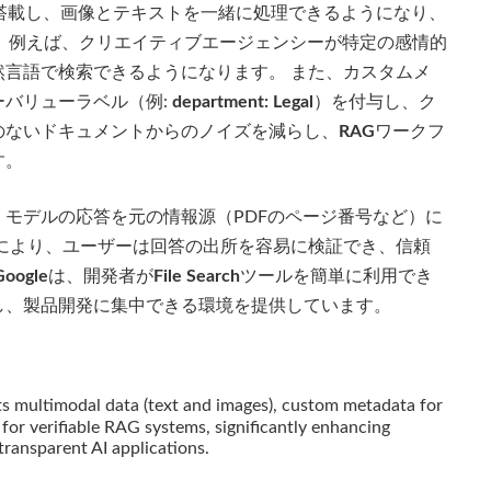
搭載し、画像とテキストを一緒に処理できるようになり、
。 例えば、クリエイティブエージェンシーが特定の感情的
言語で検索できるようになります。 また、カスタムメ
バリューラベル（例:
department: Legal
）を付与し、ク
のないドキュメントからのノイズを減らし、
RAG
ワークフ
す。
モデルの応答を元の情報源（PDFのページ番号など）に
により、ユーザーは回答の出所を容易に検証でき、信頼
Google
は、開発者が
File Search
ツールを簡単に利用でき
し、製品開発に集中できる環境を提供しています。
s multimodal data (text and images), custom metadata for
ns for verifiable RAG systems, significantly enhancing
transparent AI applications.