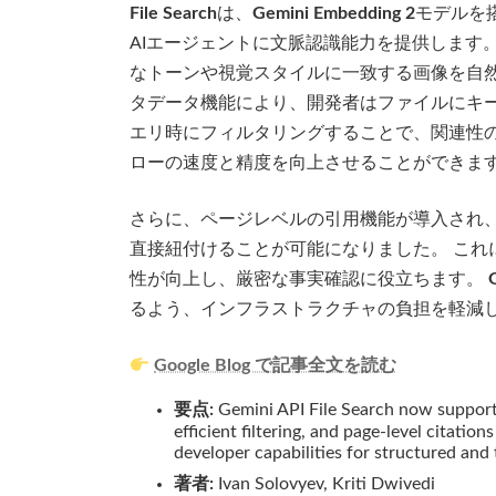
File Search
は、
Gemini Embedding 2
モデルを
AIエージェントに文脈認識能力を提供します
なトーンや視覚スタイルに一致する画像を自然
タデータ機能により、開発者はファイルにキー
エリ時にフィルタリングすることで、関連性
ローの速度と精度を向上させることができま
さらに、ページレベルの引用機能が導入され、
直接紐付けることが可能になりました。 これ
性が向上し、厳密な事実確認に役立ちます。
るよう、インフラストラクチャの負担を軽減
Google Blog で記事全文を読む
要点:
Gemini API File Search now support
efficient filtering, and page-level citatio
developer capabilities for structured and 
著者:
Ivan Solovyev, Kriti Dwivedi