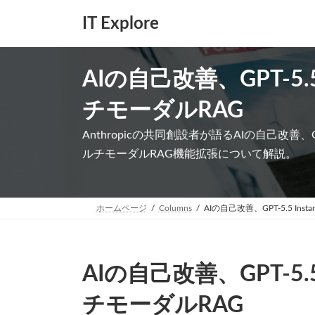
コ
ナ
IT Explore
ン
ビ
テ
ゲ
ン
ー
ツ
シ
AIの自己改善、GPT-5.5 
へ
ョ
ス
ン
チモーダルRAG
キ
に
ッ
移
Anthropicの共同創設者が語るAIの自己改善、OpenA
プ
動
ルチモーダルRAG機能拡張について解説。
ホームページ
Columns
AIの自己改善、GPT-5.5 Ins
AIの自己改善、GPT-5.5 
チモーダルRAG