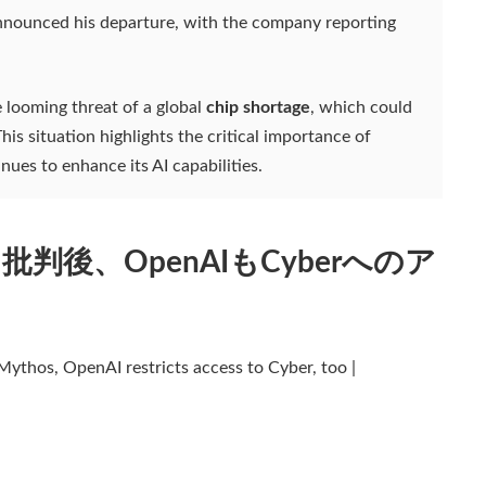
announced his departure, with the company reporting
 looming threat of a global
chip shortage
, which could
is situation highlights the critical importance of
inues to enhance its AI capabilities.
限を批判後、OpenAIもCyberへのア
 Mythos, OpenAI restricts access to Cyber, too |