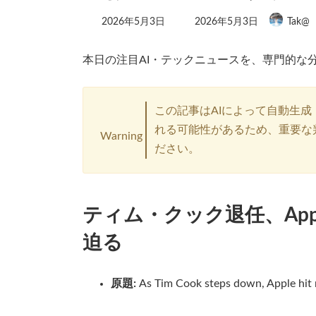
最
2026年5月3日
2026年5月3日
Tak@
終
更
新
本日の注目AI・テックニュースを、専門的な
日
時
:
この記事はAIによって自動生成
れる可能性があるため、重要な
Warning
ださい。
ティム・クック退任、Ap
迫る
原題:
As Tim Cook steps down, Apple hit r