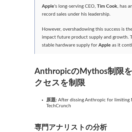
Apple
's long-serving CEO,
Tim Cook
, has 
record sales under his leadership.
However, overshadowing this success is the
impact future product supply and growth. Th
stable hardware supply for
Apple
as it cont
AnthropicのMythos制
クセスを制限
原題:
After dissing Anthropic for limiting
TechCrunch
専門アナリストの分析