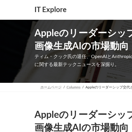
コ
ナ
IT Explore
ン
ビ
テ
ゲ
ン
ー
ツ
シ
Appleのリーダーシ
へ
ョ
ス
ン
画像生成AIの市場動向
キ
に
ッ
移
ティム・クック氏の退任、OpenAIとAnthropic
プ
動
に関する最新テックニュースを深掘り。
ホームページ
Columns
Appleのリーダーシップ交代
Appleのリーダーシ
画像生成AIの市場動向