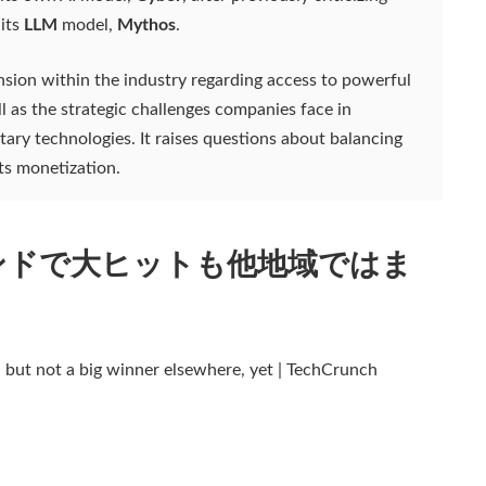
 its
LLM
model,
Mythos
.
nsion within the industry regarding access to powerful
ll as the strategic challenges companies face in
ary technologies. It raises questions about balancing
ts monetization.
2.0、インドで大ヒットも他地域ではま
, but not a big winner elsewhere, yet | TechCrunch