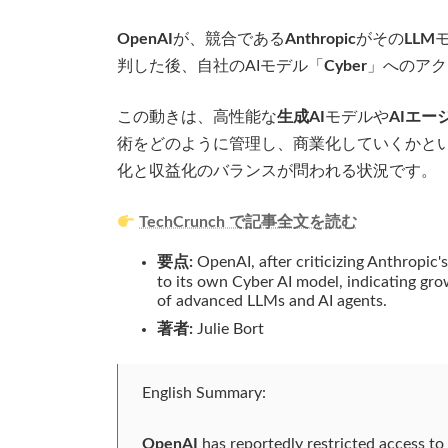
OpenAI
が、競合である
Anthropic
がその
LLM
判した後、自社のAIモデル「
Cyber
」へのアク
この動きは、高性能な
生成AI
モデルや
AIエー
術をどのように管理し、商業化していくかとい
化と収益化のバランスが問われる状況です。
TechCrunch で記事全文を読む
要点:
OpenAI, after criticizing Anthropic's
to its own Cyber AI model, indicating gr
of advanced LLMs and AI agents.
著者:
Julie Bort
English Summary:
OpenAI
has reportedly restricted access to