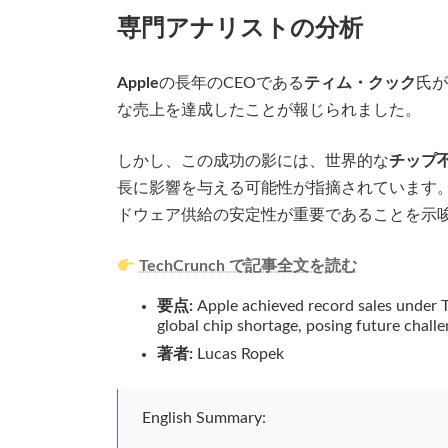
専門アナリストの分析
Apple
の長年のCEOである
ティム・クック
氏が
な売上を達成したことが報じられました。
しかし、この成功の影には、世界的な
チップ
長に影響を与える可能性が指摘されています
ドウェア供給の安定性が重要であることを示
TechCrunch で記事全文を読む
要点:
Apple achieved record sales under T
global chip shortage, posing future chall
著者:
Lucas Ropek
English Summary: