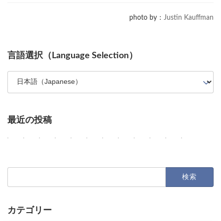
photo by：
Justin Kauffman
言語選択（Language Selection）
最近の投稿
OpenAIのGPT-5.6強化とGoogleマップのAIエージェント機能
AIエージェント、NVIDIAの顧客離反、Google研究者の独
AI業界の主要動向：Anthropicの巨額契約、OpenAI
OpenAIとAppleの訴訟、AI展開、そして減速論争
AIがコードとサービスを革新：レガシー移
OpenAIのAstra、AppleのSiri課金、
MLA-C01 模擬試験｜AWS Certified Mac
Google Earth AI機能中止
GPT-5.6の価格性能向上とG
AIの進化：Clau
AIエージェ
AI普及の
2
2
2
2
2
2
2
2
2
2
2
2
Columns
Columns
Columns
Columns
Columns
Columns
Toolbox
Columns
Columns
Columns
Columns
Columns
0
0
0
0
0
0
0
0
0
0
0
0
2
2
2
2
2
2
2
2
2
2
2
2
6
6
6
6
6
6
6
6
6
6
6
6
年
年
年
年
年
年
年
年
年
年
年
年
検
8
8
8
8
8
8
8
8
8
8
7
7
索:
月
月
月
月
月
月
月
月
月
月
月
月
9
8
7
6
5
4
3
3
2
1
3
3
1
0
日
日
日
日
日
日
日
日
日
日
日
日
O
M
A
O
A
O
A
G
O
A
カテゴリー
提
A
Columns
Tips
Toolbox
p
e
n
p
I
p
W
o
p
n