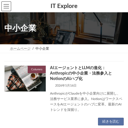
コ
ナ
IT Explore
ン
ビ
テ
ゲ
ン
ー
ツ
シ
中小企業
へ
ョ
ス
ン
キ
に
ッ
移
プ
動
ホームページ
中小企業
AIエージェントとLLMの進化：
Columns
Anthropicの中小企業・法務参入と
NotionのAIハブ化
2026年5月16日
AnthropicがClaudeを中小企業向けに展開し、
法務サービス業界に参入。Notionはワークスペ
ースをAIエージェントのハブに変革。最新のAI
トレンドを深掘り。
続きを読む