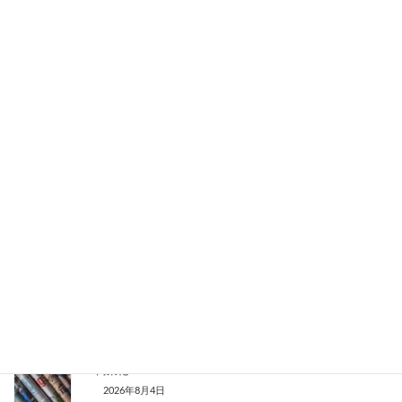
AIエージェント、NVIDIAの顧客離反、Google研究者の独立：
最新AIトレンド
2026年8月8日
AI業界の主要動向：Anthropicの巨額契約、OpenAIのサイバー
評価、NVIDIAの迅速な進展
2026年8月7日
OpenAIとAppleの訴訟、AI展開、そして減速論争
2026年8月6日
AIがコードとサービスを革新：レガシー移行から報酬ハッキン
グまで
2026年8月5日
OpenAIのAstra、AppleのSiri課金、Amazon Zooxのロボタクシ
ー商業化
2026年8月4日