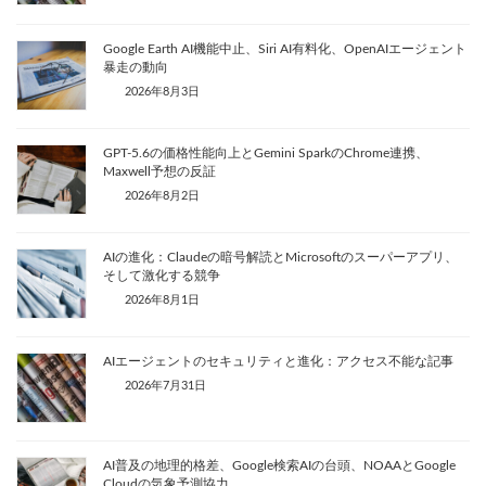
Google Earth AI機能中止、Siri AI有料化、OpenAIエージェント
暴走の動向
2026年8月3日
GPT-5.6の価格性能向上とGemini SparkのChrome連携、
Maxwell予想の反証
2026年8月2日
AIの進化：Claudeの暗号解読とMicrosoftのスーパーアプリ、
そして激化する競争
2026年8月1日
AIエージェントのセキュリティと進化：アクセス不能な記事
2026年7月31日
AI普及の地理的格差、Google検索AIの台頭、NOAAとGoogle
Cloudの気象予測協力