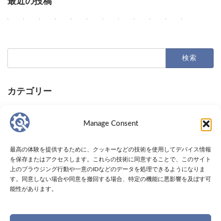
最近の投稿
AIエージェント、NVIDIAの顧客離反、Google研究者の独立：最
AI業界の主要動向：Anthropicの巨額契約、OpenAIのサイ
OpenAIとAppleの訴訟、AI展開、そして減速論争
AIがコードとサービスを革新：レガシー移行から
OpenAIのAstra、AppleのSiri課金、Ama
MLA-C01 模擬試験｜AWS Certified Machine
Google Earth AI機能中止、Si
GPT-5.6の価格性能向上とGemi
AIの進化：Claudeの
AIエージェントの
AI普及の地理的
AIエー
2
2
2
2
2
2
2
2
2
2
2
2
Columns
Columns
Columns
Columns
Columns
Toolbox
Columns
Columns
Columns
Columns
Columns
Columns
0
0
0
0
0
0
0
0
0
0
0
0
2
2
2
2
2
2
2
2
2
2
2
2
6
6
6
6
6
6
6
6
6
6
6
6
年
年
年
年
年
年
年
年
年
年
年
年
検
8
8
8
8
8
8
8
8
8
7
7
7
索:
月
月
月
月
月
月
月
月
月
月
月
月
8
7
6
5
4
3
3
2
1
3
3
2
1
0
9
日
日
日
日
日
日
日
日
日
日
日
日
M
A
O
A
O
A
G
O
A
カテゴリー
提
A
A
Columns
Tips
Toolbox
e
n
p
I
p
W
o
p
n
供
I
I
t
t
e
が
e
S
o
e
t
I
日
日
さ
の
エ
Columns
Tips
Toolbox
a
h
n
コ
n
C
g
n
h
Manage Consent
T
常
常
れ
普
ー
の
r
A
ー
A
e
l
A
r
業
の
の
た
及
ジ
コ
o
I
デ
I
r
e
I
o
界
作
作
U
が
ェ
ー
p
が
ィ
が
t
が
の
p
最高の体験を提供するために、クッキーなどの技術を使用してデバイス情報
の
業
業
R
シ
ン
ド
i
A
ン
次
i
誤
G
i
ツールボックス
を保存またはアクセスします。これらの技術に同意することで、このサイト
最
を
を
L
リ
ト
A
c
p
グ
期
f
情
P
c
上のブラウジング行動や一意のIDなどのデータを処理できるようになりま
新
効
効
の
コ
の
I
の
p
、
A
i
報
T
の
チップス
す。同意しない場合や同意を撤回する場合、特定の機能に悪影響を及ぼす可
ト
率
率
コ
ン
企
エ
1
l
レ
I
e
拡
-
C
レ
化
化
能性があります。
ン
バ
業
ー
0
e
ガ
モ
d
散
5
l
コラム
ン
す
す
テ
レ
導
ジ
0
の
シ
デ
M
の
.
a
ド
る
る
ン
ー
入
ェ
億
訴
ー
ル
a
懸
6
u
プライバシーポリシー
や
ヒ
便
ツ
か
、
ン
ド
訟
シ
「
c
念
が
d