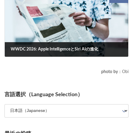
トランプ政権のOpenAIへの出資検討、オックスフォード大学の量子
テレポーテーションによる分散型量子コンピューティング、WWDC
2026でのSiriとApple Intelligenceの進化に焦点を当てた最新技術トレ
ンド。
WWDC 2026: Apple IntelligenceとSiri AIの進化
2026年6月11日
WWDC 2026で発表されたApple IntelligenceとSiri AIの最新情報を深
photo by：
Obi
掘り。パーソナルな対話、マルチモーダル機能、プライバシー保護に
焦点を当てます。
言語選択（Language Selection）