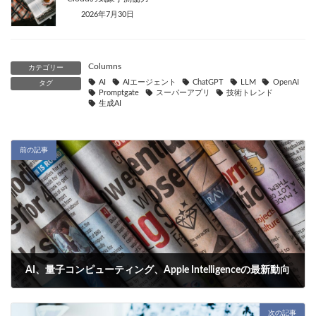
2026年7月30日
Columns
カテゴリー
AI
AIエージェント
ChatGPT
LLM
OpenAI
タグ
Promptgate
スーパーアプリ
技術トレンド
生成AI
前の記事
AI、量子コンピューティング、Apple Intelligenceの最新動向
2026年6月9日
次の記事