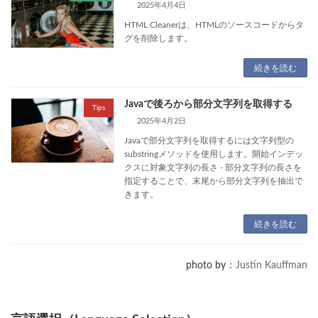
2025年4月4日
HTML Cleanerは、HTMLのソースコードからタ
グを削除します。
続きを読む
Javaで後ろから部分文字列を取得する
Tips
2025年4月2日
Javaで部分文字列を取得するには文字列型の
substringメソッドを使用します。開始インデッ
クスに対象文字列の長さ - 部分文字列の長さを
指定することで、末尾から部分文字列を抽出で
きます。
続きを読む
photo by：
Justin Kauffman