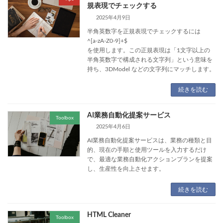
規表現でチェックする
2025年4月9日
半角英数字を正規表現でチェックするには
^[a-zA-Z0-9]+$
を使用します。この正規表現は「1文字以上の
半角英数字で構成される文字列」という意味を
持ち、3DModel などの文字列にマッチします。
続きを読む
AI業務自動化提案サービス
Toolbox
2025年4月6日
AI業務自動化提案サービスは、業務の種類と目
的、現在の手順と使用ツールを入力するだけ
で、最適な業務自動化アクションプランを提案
し、生産性を向上させます。
続きを読む
HTML Cleaner
Toolbox