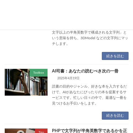
JavaScriptで文字列が半角英数字である
Tips
かを正規表現でチェックする
2025年4月27日
半角英数字を正規表現でチェックするには ^[a-
zA-Z0-9]+$ を使用します。この正規表現は「1
文字以上の半角英数字で構成される文字列」と
いう意味を持ち、3DModel などの文字列にマッ
チします。
続きを読む
AI司書：あなたの読むべき次の一冊
Toolbox
2025年4月19日
読書の目的やジャンル、好きな本を入力するだ
けで、AIがあなたにぴったりの本を提案するサ
ービスです。忙しい日々の中で、最適な一冊を
見つけるお手伝いをします。
続きを読む
PHPで文字列が半角英数字であるかを正
Tips