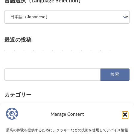
言語選択（Language Selection）
最近の投稿
AI業界の主要動向：Anthropicの巨額契約、OpenAIのサイバー評
OpenAIとAppleの訴訟、AI展開、そして減速論争
AIがコードとサービスを革新：レガシー移行から報酬
OpenAIのAstra、AppleのSiri課金、Amazon 
MLA-C01 模擬試験｜AWS Certified Machine Lear
Google Earth AI機能中止、Siri A
GPT-5.6の価格性能向上とGemini 
AIの進化：Claudeの暗号解
AIエージェントのセキ
AI普及の地理的格差、
AIエージェ
AIとロボ
2
2
2
2
2
2
2
2
2
2
2
2
Columns
Columns
Columns
Columns
Toolbox
Columns
Columns
Columns
Columns
Columns
Columns
Columns
0
0
0
0
0
0
0
0
0
0
0
0
2
2
2
2
2
2
2
2
2
2
2
2
6
6
6
6
6
6
6
6
6
6
6
6
年
年
年
年
年
年
年
年
年
年
年
年
検
8
8
8
8
8
8
8
8
7
7
7
7
索:
月
月
月
月
月
月
月
月
月
月
月
月
7
6
5
4
3
3
2
1
3
3
2
2
1
0
9
8
日
日
日
日
日
日
日
日
日
日
日
日
A
O
A
O
A
G
O
A
カテゴリー
提
A
A
テ
Columns
Tips
Toolbox
n
p
I
p
W
o
p
n
供
I
I
ス
t
e
が
e
S
o
e
t
I
日
日
さ
の
エ
ラ
Columns
Tips
Toolbox
h
n
コ
n
C
g
n
h
Manage Consent
T
常
常
れ
普
ー
の
r
A
ー
A
e
l
A
r
業
の
の
た
及
ジ
O
o
I
デ
I
r
e
I
o
界
作
作
U
が
ェ
p
p
が
ィ
が
t
が
の
p
最高の体験を提供するために、クッキーなどの技術を使用してデバイス情報
の
業
業
R
シ
ン
t
i
A
ン
次
i
誤
G
i